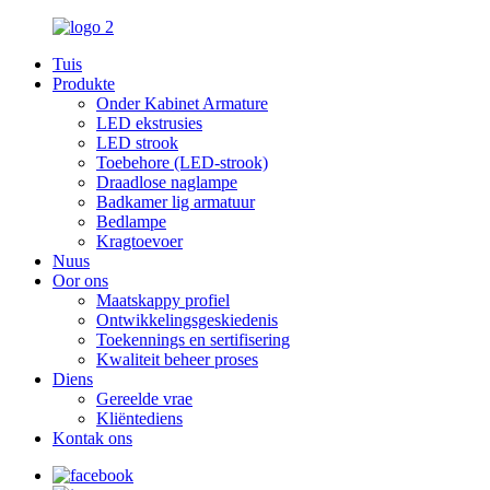
Tuis
Produkte
Onder Kabinet Armature
LED ekstrusies
LED strook
Toebehore (LED-strook)
Draadlose naglampe
Badkamer lig armatuur
Bedlampe
Kragtoevoer
Nuus
Oor ons
Maatskappy profiel
Ontwikkelingsgeskiedenis
Toekennings en sertifisering
Kwaliteit beheer proses
Diens
Gereelde vrae
Kliëntediens
Kontak ons