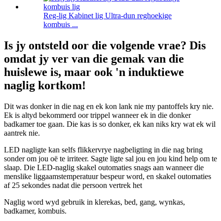
Reg-lig Kabinet lig Ultra-dun reghoekige
kombuis ...
Is jy ontsteld oor die volgende vrae? Dis
omdat jy ver van die gemak van die
huislewe is, maar ook 'n induktiewe
naglig kortkom!
Dit was donker in die nag en ek kon lank nie my pantoffels kry nie.
Ek is altyd bekommerd oor trippel wanneer ek in die donker
badkamer toe gaan. Die kas is so donker, ek kan niks kry wat ek wil
aantrek nie.
LED nagligte kan selfs flikkervrye nagbeligting in die nag bring
sonder om jou oë te irriteer. Sagte ligte sal jou en jou kind help om te
slaap. Die LED-naglig skakel outomaties snags aan wanneer die
menslike liggaamstemperatuur bespeur word, en skakel outomaties
af 25 sekondes nadat die persoon vertrek het
Naglig word wyd gebruik in klerekas, bed, gang, wynkas,
badkamer, kombuis.