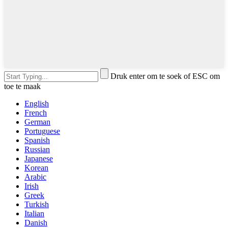
Druk enter om te soek of ESC om
toe te maak
English
French
German
Portuguese
Spanish
Russian
Japanese
Korean
Arabic
Irish
Greek
Turkish
Italian
Danish