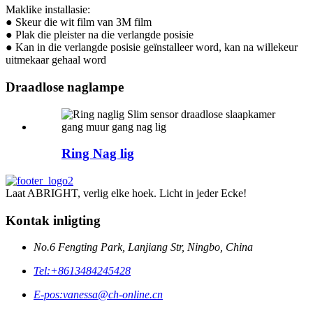
Maklike installasie:
● Skeur die wit film van 3M film
● Plak die pleister na die verlangde posisie
● Kan in die verlangde posisie geïnstalleer word, kan na willekeur
uitmekaar gehaal word
Draadlose naglampe
Ring Nag lig
Laat ABRIGHT, verlig elke hoek. Licht in jeder Ecke!
Kontak inligting
No.6 Fengting Park, Lanjiang Str, Ningbo, China
Tel:
+8613484245428
E-pos:
vanessa@ch-online.cn