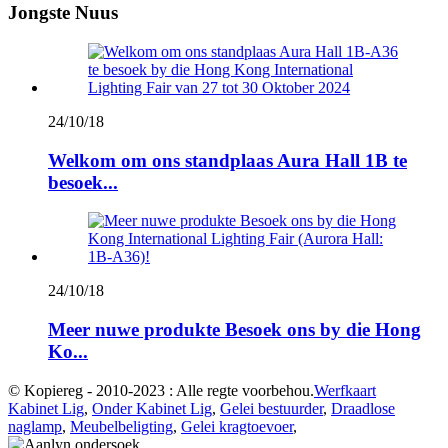
Jongste Nuus
24/10/18
Welkom om ons standplaas Aura Hall 1B te
besoek...
24/10/18
Meer nuwe produkte Besoek ons ​​by die Hong
Ko...
© Kopiereg - 2010-2023 : Alle regte voorbehou.
Werfkaart
Kabinet Lig
,
Onder Kabinet Lig
,
Gelei bestuurder
,
Draadlose
naglamp
,
Meubelbeligting
,
Gelei kragtoevoer
,