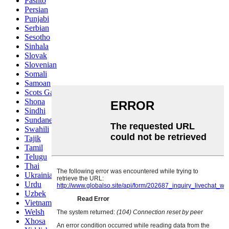
Pashto
Persian
Punjabi
Serbian
Sesotho
Sinhala
Slovak
Slovenian
Somali
Samoan
Scots Gaelic
Shona
Sindhi
Sundanese
Swahili
Tajik
Tamil
Telugu
Thai
Ukrainian
Urdu
Uzbek
Vietnamese
Welsh
Xhosa