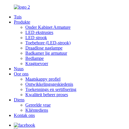
Tuis
Produkte
Onder Kabinet Armature
LED ekstrusies
LED strook
Toebehore (LED-strook)
Draadlose naglampe
Badkamer lig armatuur
Bedlampe
Kragtoevoer
Nuus
Oor ons
Maatskappy profiel
Ontwikkelingsgeskiedenis
Toekennings en sertifisering
Kwaliteit beheer proses
Diens
Gereelde vrae
Kliëntediens
Kontak ons