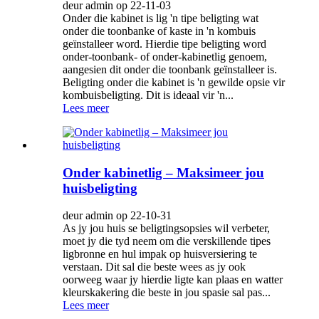
deur admin op 22-11-03
Onder die kabinet is lig 'n tipe beligting wat
onder die toonbanke of kaste in 'n kombuis
geïnstalleer word. Hierdie tipe beligting word
onder-toonbank- of onder-kabinetlig genoem,
aangesien dit onder die toonbank geïnstalleer is.
Beligting onder die kabinet is 'n gewilde opsie vir
kombuisbeligting. Dit is ideaal vir 'n...
Lees meer
Onder kabinetlig – Maksimeer jou
huisbeligting
deur admin op 22-10-31
As jy jou huis se beligtingsopsies wil verbeter,
moet jy die tyd neem om die verskillende tipes
ligbronne en hul impak op huisversiering te
verstaan. Dit sal die beste wees as jy ook
oorweeg waar jy hierdie ligte kan plaas en watter
kleurskakering die beste in jou spasie sal pas...
Lees meer