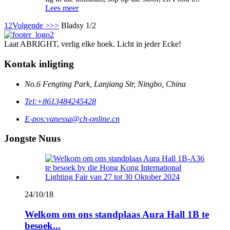
Lees meer
1
2
Volgende >
>>
Bladsy 1/2
Laat ABRIGHT, verlig elke hoek. Licht in jeder Ecke!
Kontak inligting
No.6 Fengting Park, Lanjiang Str, Ningbo, China
Tel:
+8613484245428
E-pos:
vanessa@ch-online.cn
Jongste Nuus
24/10/18
Welkom om ons standplaas Aura Hall 1B te
besoek...