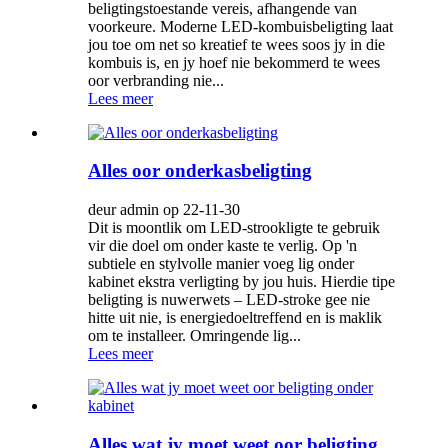
beligtingstoestande vereis, afhangende van
voorkeure. Moderne LED-kombuisbeligting laat
jou toe om net so kreatief te wees soos jy in die
kombuis is, en jy hoef nie bekommerd te wees
oor verbranding nie...
Lees meer
Alles oor onderkasbeligting
deur admin op 22-11-30
Dit is moontlik om LED-strookligte te gebruik
vir die doel om onder kaste te verlig. Op 'n
subtiele en stylvolle manier voeg lig onder
kabinet ekstra verligting by jou huis. Hierdie tipe
beligting is nuwerwets – LED-stroke gee nie
hitte uit nie, is energiedoeltreffend en is maklik
om te installeer. Omringende lig...
Lees meer
Alles wat jy moet weet oor beligting