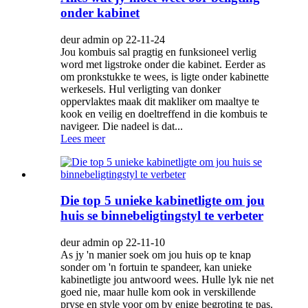
onder kabinet
deur admin op 22-11-24
Jou kombuis sal pragtig en funksioneel verlig
word met ligstroke onder die kabinet. Eerder as
om pronkstukke te wees, is ligte onder kabinette
werkesels. Hul verligting van donker
oppervlaktes maak dit makliker om maaltye te
kook en veilig en doeltreffend in die kombuis te
navigeer. Die nadeel is dat...
Lees meer
Die top 5 unieke kabinetligte om jou
huis se binnebeligtingstyl te verbeter
deur admin op 22-11-10
As jy 'n manier soek om jou huis op te knap
sonder om 'n fortuin te spandeer, kan unieke
kabinetligte jou antwoord wees. Hulle lyk nie net
goed nie, maar hulle kom ook in verskillende
pryse en style voor om by enige begroting te pas.