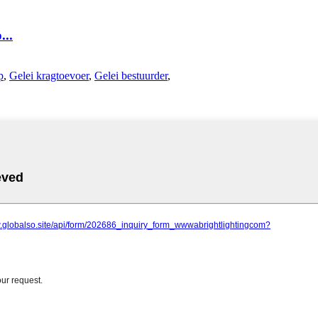
...
p
,
Gelei kragtoevoer
,
Gelei bestuurder
,