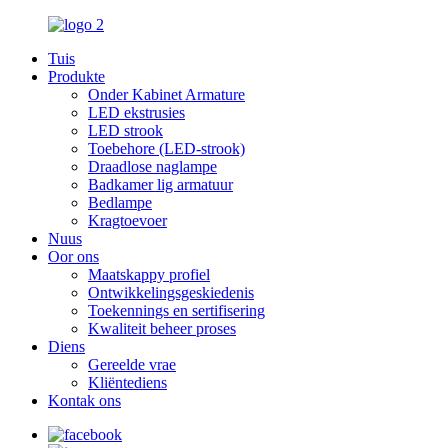
Tuis
Produkte
Onder Kabinet Armature
LED ekstrusies
LED strook
Toebehore (LED-strook)
Draadlose naglampe
Badkamer lig armatuur
Bedlampe
Kragtoevoer
Nuus
Oor ons
Maatskappy profiel
Ontwikkelingsgeskiedenis
Toekennings en sertifisering
Kwaliteit beheer proses
Diens
Gereelde vrae
Kliëntediens
Kontak ons