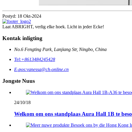
Postyd: 18 Okt-2024
Laat ABRIGHT, verlig elke hoek. Licht in jeder Ecke!
Kontak inligting
No.6 Fengting Park, Lanjiang Str, Ningbo, China
Tel:
+8613484245428
E-pos:
vanessa@ch-online.cn
Jongste Nuus
24/10/18
Welkom om ons standplaas Aura Hall 1B te besoe