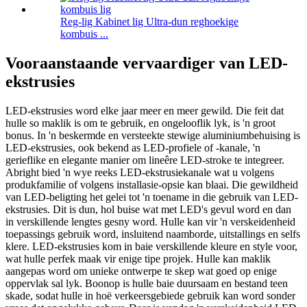
Reg-lig Kabinet lig Ultra-dun reghoekige
kombuis ...
Vooraanstaande vervaardiger van LED-
ekstrusies
LED-ekstrusies word elke jaar meer en meer gewild. Die feit dat
hulle so maklik is om te gebruik, en ongelooflik lyk, is 'n groot
bonus. In 'n beskermde en versteekte stewige aluminiumbehuising is
LED-ekstrusies, ook bekend as LED-profiele of -kanale, 'n
gerieflike en elegante manier om lineêre LED-stroke te integreer.
Abright bied 'n wye reeks LED-ekstrusiekanale wat u volgens
produkfamilie of volgens installasie-opsie kan blaai. Die gewildheid
van LED-beligting het gelei tot 'n toename in die gebruik van LED-
ekstrusies. Dit is dun, hol buise wat met LED's gevul word en dan
in verskillende lengtes gesny word. Hulle kan vir 'n verskeidenheid
toepassings gebruik word, insluitend naamborde, uitstallings en selfs
klere. LED-ekstrusies kom in baie verskillende kleure en style voor,
wat hulle perfek maak vir enige tipe projek. Hulle kan maklik
aangepas word om unieke ontwerpe te skep wat goed op enige
oppervlak sal lyk. Boonop is hulle baie duursaam en bestand teen
skade, sodat hulle in hoë verkeersgebiede gebruik kan word sonder