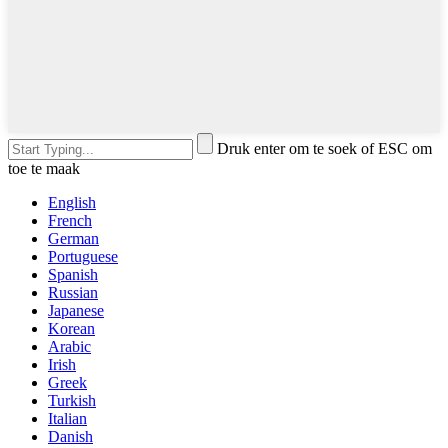
Druk enter om te soek of ESC om
toe te maak
English
French
German
Portuguese
Spanish
Russian
Japanese
Korean
Arabic
Irish
Greek
Turkish
Italian
Danish