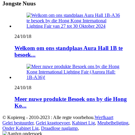
Jongste Nuus
24/10/18
Welkom om ons standplaas Aura Hall 1B te
besoek...
24/10/18
Meer nuwe produkte Besoek ons ​​by die Hong
Ko...
© Kopiereg - 2010-2023 : Alle regte voorbehou.
Werfkaart
Gelei bestuurder
,
Gelei kragtoevoer
,
Kabinet Lig
,
Meubelbeligting
,
Onder Kabinet Lig
,
Draadlose naglamp
,