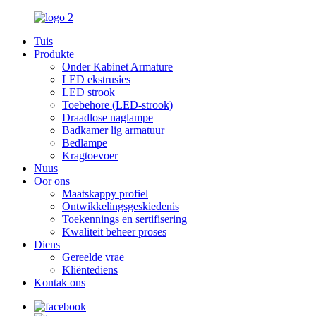
Tuis
Produkte
Onder Kabinet Armature
LED ekstrusies
LED strook
Toebehore (LED-strook)
Draadlose naglampe
Badkamer lig armatuur
Bedlampe
Kragtoevoer
Nuus
Oor ons
Maatskappy profiel
Ontwikkelingsgeskiedenis
Toekennings en sertifisering
Kwaliteit beheer proses
Diens
Gereelde vrae
Kliëntediens
Kontak ons