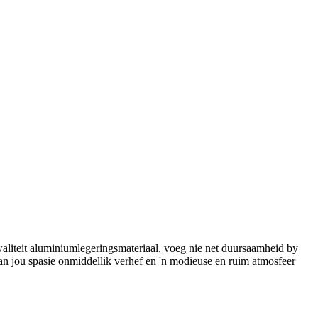
aliteit aluminiumlegeringsmateriaal, voeg nie net duursaamheid by
an jou spasie onmiddellik verhef en 'n modieuse en ruim atmosfeer