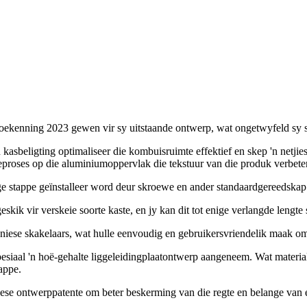
ekenning 2023 gewen vir sy uitstaande ontwerp, wat ongetwyfeld sy supe
kasbeligting optimaliseer die kombuisruimte effektief en skep 'n net
ieproses op die aluminiumoppervlak die tekstuur van die produk verbeter
e stappe geïnstalleer word deur skroewe en ander standaardgereedskap 
kik vir verskeie soorte kaste, en jy kan dit tot enige verlangde lengte 
niese skakelaars, wat hulle eenvoudig en gebruikersvriendelik maak om 
spesiaal 'n hoë-gehalte liggeleidingplaatontwerp aangeneem. Wat materia
kappe.
se ontwerppatente om beter beskerming van die regte en belange van el