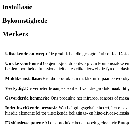
Installasie
Bykomstighede
Merkers
Uitstekende ontwerp:
Die produk het die gesogte Duitse Red Dot-to
Unieke voorkoms:
Die geïntegreerde ontwerp van kombuisrakke en 
beklemtoon beide funksionaliteit en estetika, terwyl die fyn oksidas
Maklike installasie:
Hierdie produk kan maklik in 'n paar eenvoudig
Veelsydig:
Die verbeterde aanpasbaarheid van die produk maak dit ges
Gevorderde kenmerke:
Ons produkte het infrarooi sensors of mega
Indrukwekkende prestasie:
Wat beligtingsgehalte betref, het ons 
hierdie elemente lei tot uitstekende beligtings- en hitte-afvoer-eiens
Eksklusiewe patent:
Al ons produkte het aansoek gedoen vir Europe