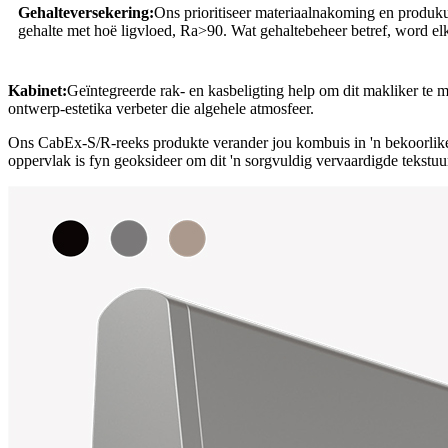
Gehalteversekering:
Ons prioritiseer materiaalnakoming en produku
gehalte met hoë ligvloed, Ra>90. Wat gehaltebeheer betref, word elke
Kabinet:
Geïntegreerde rak- en kasbeligting help om dit makliker te 
ontwerp-estetika verbeter die algehele atmosfeer.
Ons CabEx-S/R-reeks produkte verander jou kombuis in 'n bekoorlike 
oppervlak is fyn geoksideer om dit 'n sorgvuldig vervaardigde tekstuur