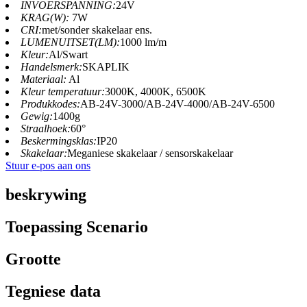
INVOERSPANNING:
24V
KRAG(W):
7W
CRI:
met/sonder skakelaar ens.
LUMENUITSET(LM):
1000 lm/m
Kleur:
Al/Swart
Handelsmerk:
SKAPLIK
Materiaal:
Al
Kleur temperatuur:
3000K, 4000K, 6500K
Produkkodes:
AB-24V-3000/AB-24V-4000/AB-24V-6500
Gewig:
1400g
Straalhoek:
60°
Beskermingsklas:
IP20
Skakelaar:
Meganiese skakelaar / sensorskakelaar
Stuur e-pos aan ons
beskrywing
Toepassing Scenario
Grootte
Tegniese data