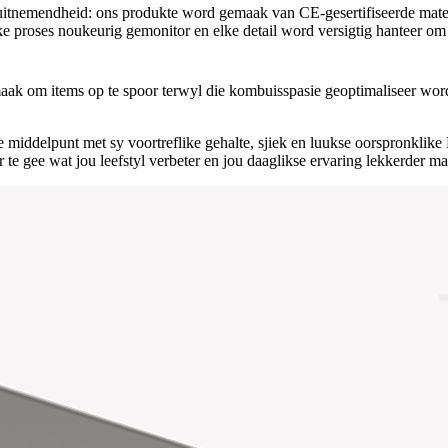
itnemendheid: ons produkte word gemaak van CE-gesertifiseerde materi
 proses noukeurig gemonitor en elke detail word versigtig hanteer om 'n
maak om items op te spoor terwyl die kombuisspasie geoptimaliseer wor
middelpunt met sy voortreflike gehalte, sjiek en luukse oorspronklik
 te gee wat jou leefstyl verbeter en jou daaglikse ervaring lekkerder m