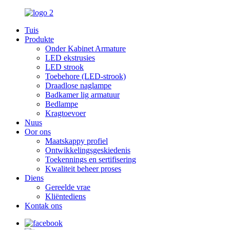
Tuis
Produkte
Onder Kabinet Armature
LED ekstrusies
LED strook
Toebehore (LED-strook)
Draadlose naglampe
Badkamer lig armatuur
Bedlampe
Kragtoevoer
Nuus
Oor ons
Maatskappy profiel
Ontwikkelingsgeskiedenis
Toekennings en sertifisering
Kwaliteit beheer proses
Diens
Gereelde vrae
Kliëntediens
Kontak ons