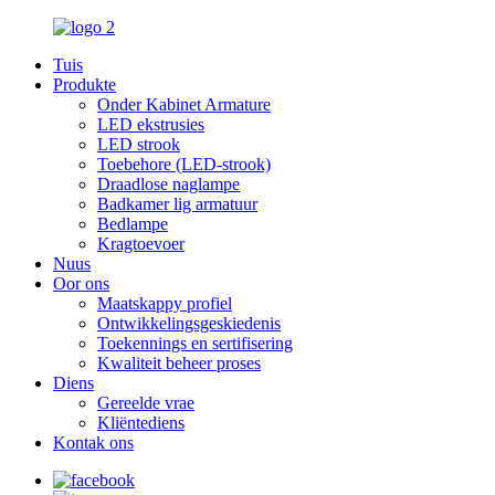
Tuis
Produkte
Onder Kabinet Armature
LED ekstrusies
LED strook
Toebehore (LED-strook)
Draadlose naglampe
Badkamer lig armatuur
Bedlampe
Kragtoevoer
Nuus
Oor ons
Maatskappy profiel
Ontwikkelingsgeskiedenis
Toekennings en sertifisering
Kwaliteit beheer proses
Diens
Gereelde vrae
Kliëntediens
Kontak ons